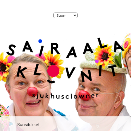
Kieli:
__Suositukset__